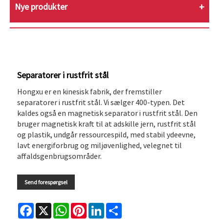
Nye produkter
Separatorer i rustfrit stål
Hongxu er en kinesisk fabrik, der fremstiller
separatorer i rustfrit stål. Vi sælger 400-typen. Det
kaldes også en magnetisk separator i rustfrit stål. Den
bruger magnetisk kraft til at adskille jern, rustfrit stål
og plastik, undgår ressourcespild, med stabil ydeevne,
lavt energiforbrug og miljøvenlighed, velegnet til
affaldsgenbrugsområder.
Send forespørgsel
Facebook
X
WhatsApp
Pinterest
LinkedIn
Share