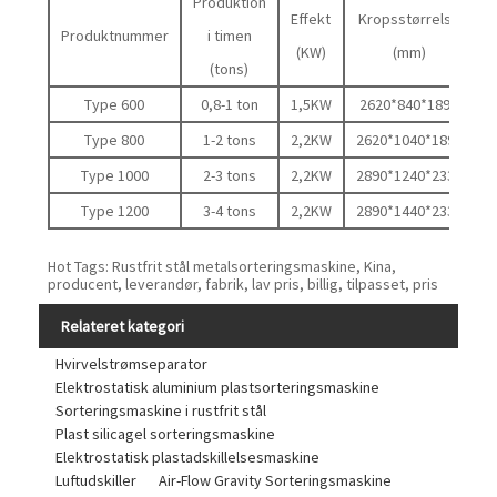
Produktion
Effekt
Kropsstørrelse
Produktnummer
i timen
(KW)
(mm)
(tons)
Type 600
0,8-1 ton
1,5KW
2620*840*1890
Type 800
1-2 tons
2,2KW
2620*1040*1890
Type 1000
2-3 tons
2,2KW
2890*1240*2335
Type 1200
3-4 tons
2,2KW
2890*1440*2335
Hot Tags: Rustfrit stål metalsorteringsmaskine, Kina,
producent, leverandør, fabrik, lav pris, billig, tilpasset, pris
Relateret kategori
Hvirvelstrømseparator
Elektrostatisk aluminium plastsorteringsmaskine
Sorteringsmaskine i rustfrit stål
Plast silicagel sorteringsmaskine
Elektrostatisk plastadskillelsesmaskine
Luftudskiller
Air-Flow Gravity Sorteringsmaskine