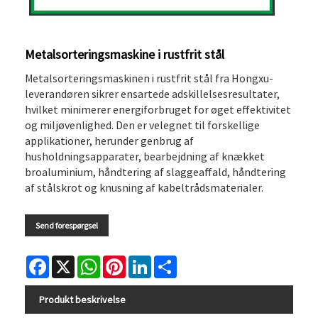
Metalsorteringsmaskine i rustfrit stål
Metalsorteringsmaskinen i rustfrit stål fra Hongxu-
leverandøren sikrer ensartede adskillelsesresultater,
hvilket minimerer energiforbruget for øget effektivitet
og miljøvenlighed. Den er velegnet til forskellige
applikationer, herunder genbrug af
husholdningsapparater, bearbejdning af knækket
broaluminium, håndtering af slaggeaffald, håndtering
af stålskrot og knusning af kabeltrådsmaterialer.
Send forespørgsel
Facebook
X
WhatsApp
Pinterest
LinkedIn
Share
Produkt beskrivelse