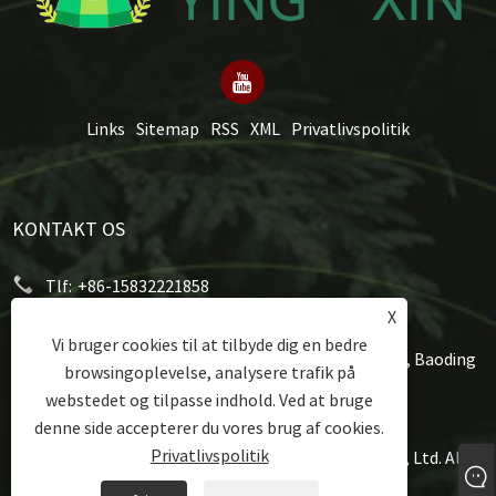
Links
Sitemap
RSS
XML
Privatlivspolitik
KONTAKT OS
Tlf:
+86-15832221858
X
E-mail:
mery@hongxumachinery.com
Vi bruger cookies til at tilbyde dig en bedre
Adresse:
Taoyuan West Street, Shunping County, Baoding
browsingoplevelse, analysere trafik på
City, Hebei-provinsen, Kina
webstedet og tilpasse indhold. Ved at bruge
denne side accepterer du vores brug af cookies.
Privatlivspolitik
Copyright © 2024 Hongxu Machinery Equipment Co., Ltd. Alle
rettigheder forbeholdes.