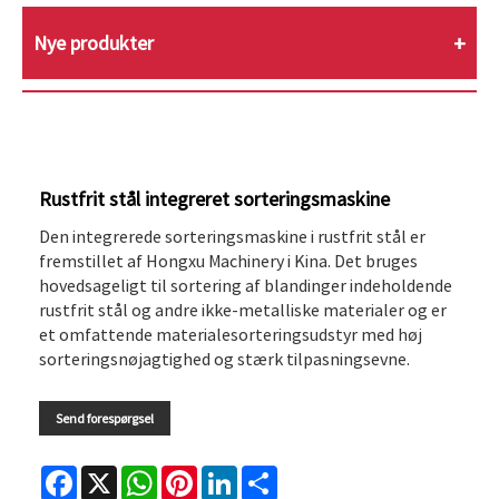
Nye produkter
Rustfrit stål integreret sorteringsmaskine
Den integrerede sorteringsmaskine i rustfrit stål er
fremstillet af Hongxu Machinery i Kina. Det bruges
hovedsageligt til sortering af blandinger indeholdende
rustfrit stål og andre ikke-metalliske materialer og er
et omfattende materialesorteringsudstyr med høj
sorteringsnøjagtighed og stærk tilpasningsevne.
Send forespørgsel
Facebook
X
WhatsApp
Pinterest
LinkedIn
Share