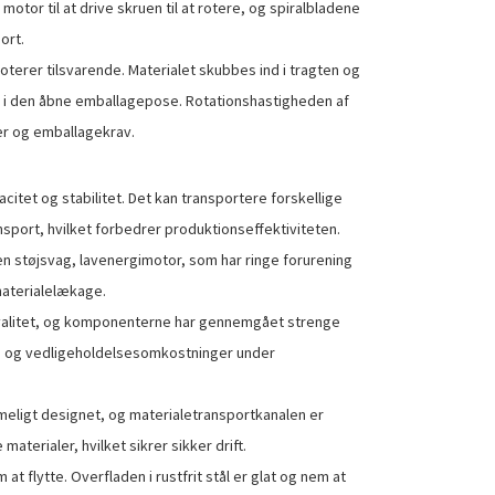
 motor til at drive skruen til at rotere, og spiralbladene
ort.
roterer tilsvarende. Materialet skubbes ind i tragten og
 i den åbne emballagepose. Rotationshastigheden af ​​
ler og emballagekrav.
itet og stabilitet. Det kan transportere forskellige
ansport, hvilket forbedrer produktionseffektiviteten.
en støjsvag, lavenergimotor, som har ringe forurening
materialelækage.
kvalitet, og komponenterne har gennemgået strenge
tid og vedligeholdelsesomkostninger under
imeligt designet, og materialetransportkanalen er
aterialer, hvilket sikrer sikker drift.
at flytte. Overfladen i rustfrit stål er glat og nem at