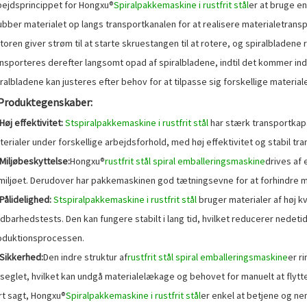
bejdsprincippet for Hongxu®
Spiralpakkemaskine i rustfrit stål
er at bruge en
ubber materialet op langs transportkanalen for at realisere materialetransp
oren giver strøm til at starte skruestangen til at rotere, og spiralbladene 
ansporteres derefter langsomt opad af spiralbladene, indtil det kommer ind
ralbladene kan justeres efter behov for at tilpasse sig forskellige materia
 Produktegenskaber:
 Høj effektivitet:
St
spiralpakkemaskine i rustfrit stål
har stærk transportkapac
erialer under forskellige arbejdsforhold, med høj effektivitet og stabil tr
 Miljøbeskyttelse:
Hongxu®
rustfrit stål spiral emballeringsmaskine
drives af 
 miljøet. Derudover har pakkemaskinen god tætningsevne for at forhindre 
 Pålidelighed:
S
t
spiralpakkemaskine i rustfrit stål
bruger materialer af høj 
ldbarhedstests. Den kan fungere stabilt i lang tid, hvilket reducerer nede
oduktionsprocessen.
 Sikkerhed:
Den indre struktur af
rustfrit stål spiral emballeringsmaskine
er r
seglet, hvilket kan undgå materialelækage og behovet for manuelt at flytte m
rt sagt, Hongxu®
Spiralpakkemaskine i rustfrit stål
er enkel at betjene og nem 