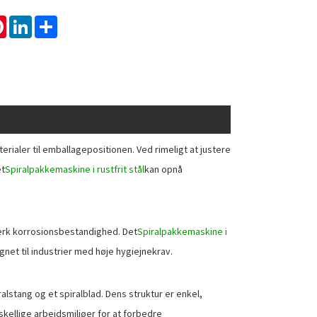
tsApp
Pinterest
LinkedIn
Share
rialer til emballagepositionen. Ved rimeligt at justere
et
Spiralpakkemaskine i rustfrit stål
kan opnå
 stærk korrosionsbestandighed. Det
Spiralpakkemaskine i
net til industrier med høje hygiejnekrav.
alstang og et spiralblad. Dens struktur er enkel,
kellige arbejdsmiljøer for at forbedre