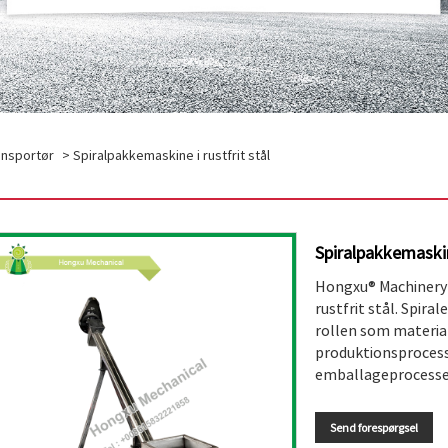
ansportør
> Spiralpakkemaskine i rustfrit stål
Spiralpakkemaskine
Hongxu® Machinery e
rustfrit stål. Spira
rollen som material
produktionsprocesse
emballageprocesse
Send forespørgsel