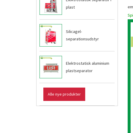
em
plast
Spi
Silicagel-
separationsudstyr
Elektrostatisk aluminium
plastseparator
Alle nye produkter