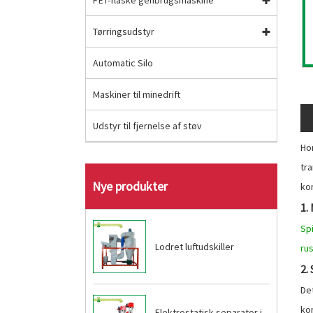
PET-flaske genbrugsmaskine
Tørringsudstyr
Automatic Silo
Maskiner til minedrift
Udstyr til fjernelse af støv
Ho
tr
Nye produkter
kon
1.
Spi
Lodret luftudskiller
rus
2.
De
ko
Elektrostatisk separator i