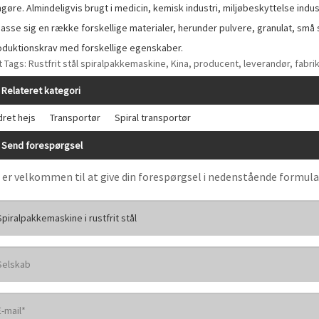
gøre. Almindeligvis brugt i medicin, kemisk industri, miljøbeskyttelse indus
passe sig en række forskellige materialer, herunder pulvere, granulat, små 
oduktionskrav med forskellige egenskaber.
 Tags: Rustfrit stål spiralpakkemaskine, Kina, producent, leverandør, fabrik, l
Relateret kategori
dret hejs
Transportør
Spiral transportør
Send forespørgsel
 er velkommen til at give din forespørgsel i nedenstående formular. 