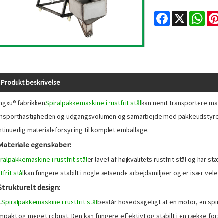
Facebook
X
Wha
Produkt beskrivelse
ngxu® fabrikken
Spiralpakkemaskine i rustfrit stål
kan nemt transportere mate
ansporthastigheden og udgangsvolumen og samarbejde med pakkeudstyr
tinuerlig materialeforsyning til komplet emballage.
 Materiale egenskaber:
ralpakkemaskine i rustfrit stål
er lavet af højkvalitets rustfrit stål og har
tfrit stål
kan fungere stabilt i nogle ætsende arbejdsmiljøer og er især veleg
 Strukturelt design:
t
Spiralpakkemaskine i rustfrit stål
består hovedsageligt af en motor, en spir
mpakt og meget robust. Den kan fungere effektivt og stabilt i en række fors