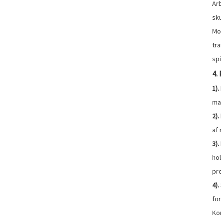
Ar
sk
Mot
tr
spi
4.
1).
mat
2
)
.
af
3
)
.
ho
pr
4
)
.
for
Ko