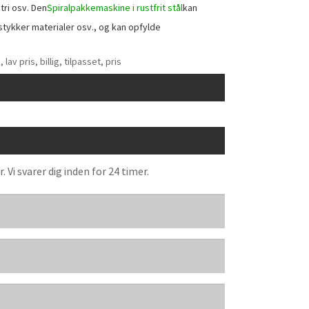
tri osv. Den
Spiralpakkemaskine i rustfrit stål
kan
stykker materialer osv., og kan opfylde
av pris, billig, tilpasset, pris
Vi svarer dig inden for 24 timer.