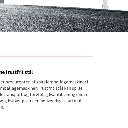
 i rustfrit stål
r producenten af ​​spiralemballagemaskiner i
lemballagemaskinen i rustfrit stål kan spille
etransport og foreløbig kvantificering under
n, hvilket giver den nødvendige støtte til
n.