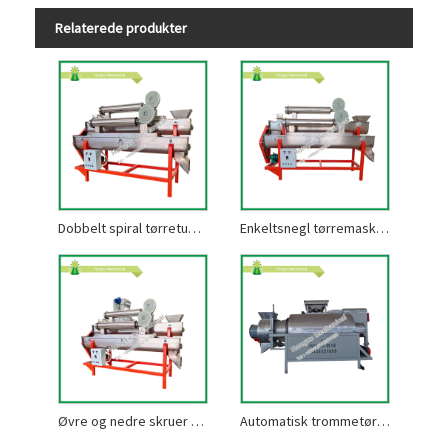
Relaterede produkter
Dobbelt spiral tørretumbler
Enkeltsnegl tørremaskine
Øvre og nedre skruer tørretumbler
Automatisk trommetørrer