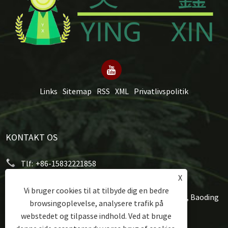
Links
Sitemap
RSS
XML
Privatlivspolitik
KONTAKT OS
Tlf:
+86-15832221858
X
E-mail:
mery@hongxumachinery.com
Vi bruger cookies til at tilbyde dig en bedre
Adresse:
Taoyuan West Street, Shunping County, Baoding
browsingoplevelse, analysere trafik på
City, Hebei-provinsen, Kina
webstedet og tilpasse indhold. Ved at bruge