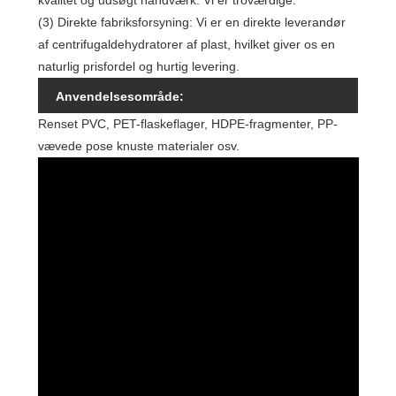
kvalitet og udsøgt håndværk. Vi er troværdige.
(3) Direkte fabriksforsyning: Vi er en direkte leverandør
af centrifugaldehydratorer af plast, hvilket giver os en
naturlig prisfordel og hurtig levering.
Anvendelsesområde:
Renset PVC, PET-flaskeflager, HDPE-fragmenter, PP-
vævede pose knuste materialer osv.