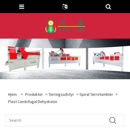
Hjem
>
Produkter
>
Tørringsudstyr
>
Spiral Tørretumbler
>
Plast Centrifugal Dehydrator