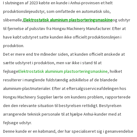
I slutningen af ​​2023 købte en kunde i Anhui-provinsen et helt
produktionslinjeudstyr, som omfattede en automatisk silo,
slibemølle,
Elektrostatisk aluminium plastsorteringsmaskine
og udstyr
til fjernelse af pulsstøv fra Hongxu Machinery Manufacturer. Efter at
have købt udstyret satte kunden ikke officielt produktionslinjen i
produktion.
Det er mere end tre måneder siden, at kunden officielt ønskede at
sætte udstyret i produktion, men var ikke i stand til at
fejlsøge
Elektrostatisk aluminium plastsorteringsmaskine
, hvilket
resulterer i manglende fuldstændig adskillelse af de blandede
aluminium-plastmaterialer. Efter at eftersalgsserviceafdelingen hos
Hongxu Machinery Supplier lærte om kundens problem, rapporterede
den den relevante situation til bestyrelsen rettidigt. Bestyrelsen
arrangerede teknisk personale til at hjælpe Anhui-kunder med at
fejlsøge udstyr.
Denne kunde er en købmand, der har specialiseret sig i genanvendelse