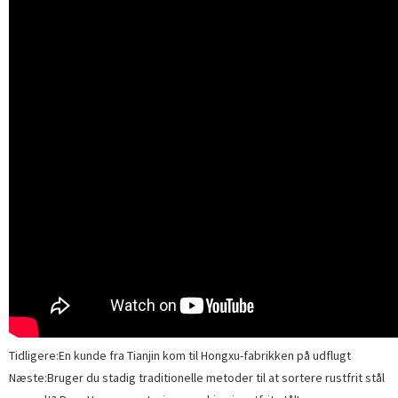
Tidligere:
En kunde fra Tianjin kom til Hongxu-fabrikken på udflugt
Næste:
Bruger du stadig traditionelle metoder til at sortere rustfrit stål