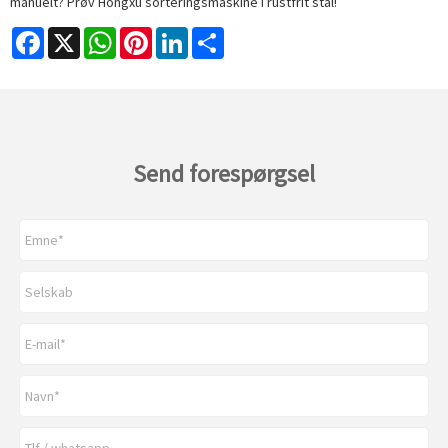
manuelt? Prøv Hongxu sorteringsmaskine i rustfrit stål!
Facebook
X
WhatsApp
Pinterest
LinkedIn
Share
Send forespørgsel