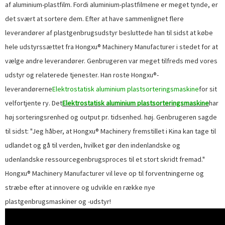
af aluminium-plastfilm. Fordi aluminium-plastfilmene er meget tynde, er
det svært at sortere dem. Efter at have sammenlignet flere
leverandører af plastgenbrugsudstyr besluttede han til sidst at købe
hele udstyrssættet fra Hongxu® Machinery Manufacturer i stedet for at
vælge andre leverandører. Genbrugeren var meget tilfreds med vores
udstyr og relaterede tjenester. Han roste Hongxu®-
leverandørerne
Elektrostatisk aluminium plastsorteringsmaskine
for sit
velfortjente ry. Det
Elektrostatisk aluminium plastsorteringsmaskine
har
høj sorteringsrenhed og output pr. tidsenhed. høj. Genbrugeren sagde
til sidst: "Jeg håber, at Hongxu® Machinery fremstillet i Kina kan tage til
udlandet og gå til verden, hvilket gør den indenlandske og
udenlandske ressourcegenbrugsproces til et stort skridt fremad."
Hongxu® Machinery Manufacturer vil leve op til forventningerne og
stræbe efter at innovere og udvikle en række nye
plastgenbrugsmaskiner og -udstyr!